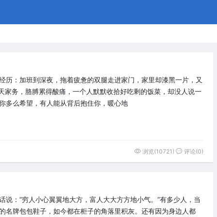
经历：加班到深夜，拖着疲惫的双腿走进家门，家里却漆黑一片，又
天家务，胳膊累得酸痛，一个人默默收拾好吃剩的饭菜，却没人说一
你多么希望，有人能从背后抱住你，暖心地
浏览(10721)
评论(0)
话说：“穷人小心翼翼地大方，富人大大方方地小气。”有多少人，当
的名牌包包鞋子，如今都在柜子的角落里积灰。还有因为身边人都