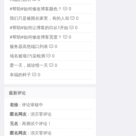
#帮助#如何修改博客颜色？
0
我们只是被困在家里，有的人却
0
#帮助#如何让博客的ID从1开始
0
#帮助#如何修改博客宽度？
0
服务器高危端口列表
0
域名被墙/污染检测
0
爱一天，就珍惜一天
0
幸福的样子
0
最新评论
老徐
: 评论审核中
匿名网友
: 消灭零评论
无名
: 再测试个评论！
匿名网友
: 消灭零评论