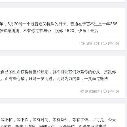
，5月20号一个既普通又特殊的日子。普通在于它不过是一年365
仪式感满满。不管你过节与否，祝你「520」快乐！最后
浏览(5911)
评论(0)
让自己的生命获得价值和炫彩，就不能让它们揪紧你的心灵，扰乱你
人。而有些心酸，只能一笑而过。无能为力的事，一笑而过微博
浏览(6071)
评论(0)
，等不忙，等下次，等有时间、等有条件、等有了钱……”可是，今天
了选择，等来了遗憾。好的人生，不是等待，而是要及时去爱