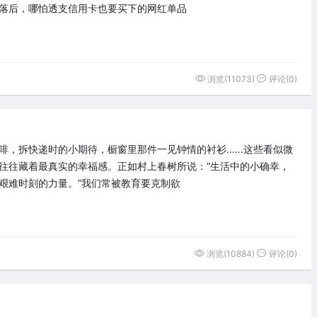
落后，哪怕透支信用卡也要买下的网红单品
浏览(11073)
评论(0)
啡，拆快递时的小期待，橱窗里那件一见钟情的衬衫……这些看似微
往往藏着最真实的幸福感。正如村上春树所说：“生活中的小确幸，
艰难时刻的力量。”我们常被教育要克制欲
浏览(10884)
评论(0)