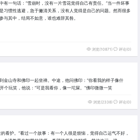
中有一句话：“雪崩时，没有一片雪花觉得自己有责任。”当一件坏事
是习惯性逃避，急于撇清关系，没有人觉得是自己的问题。然而很多
参与其中，结局不如意，谁也难辞其咎。
浏览(10871)
评论(0)
到金山寺和佛印一起坐禅。中途，他问佛印：“你看我的样子像什
想开个玩笑，他说：“可是我看你，像一坨屎。”佛印微微一笑
浏览(2338)
评论(0)
柔的看护。”看过一个故事：有一个人很是烦恼，觉得自己运气不好，